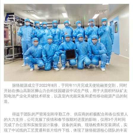
脉络能源成立于2022年8月，于同年11月完成天使轮融资交割，同时
开始在佛山高新区狮山力合科技园建设中试生产线，用于大面积钙钛矿太
阳电池产业化关键技术研发，以及室内光能采集和柔性移动能源产品的制
造。
得益于团队的严密筹划和辛勤工作、供应商的积极配合和各位投资人
的大力支持，公司克服了疫情和春节假期对进度的影响，仅用3个月时间
完成了办公室和实验室设计装修、设备的采购、现场检查和安装调试，实
现了中试线的工艺贯通和首片组件下线，体现了脉络能源核心团队的丰富