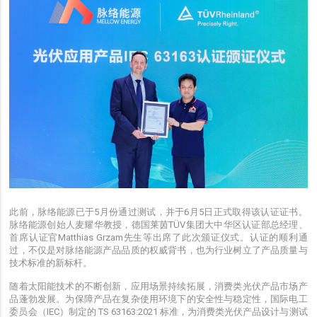
此前，脉络能源已于5月份通过测试，并于6月5日正式取得该认证证书。
脉络能源创始人麦耀华教授，德国莱茵TÜV集团大中华区认证部总经理、
首席认证官Matthias Grzam先生等出席了此次颁证仪式。认证的顺利通
过，不仅是对脉络能源产品品质的权威背书，也为行业树立了产品质量与
技术标准的新标杆。
随着太阳能技术的不断创新，应用场景持续拓展，消费类光伏产品市场产
品蓬勃发展。为保障产品在复杂使用环境下的安全性与稳定性，国际电工
委员会（IEC）制定的 TS 63163:2021 标准，为消费类光伏产品设计与测试