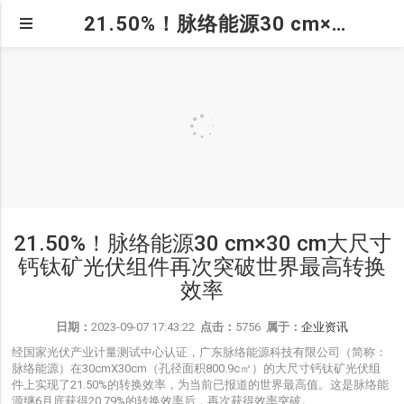
21.50%！脉络能源30 cm×30 cm大尺寸钙钛矿光伏组件再次突破世界最高转换效率
21.50%！脉络能源30 cm×30 cm大尺寸
钙钛矿光伏组件再次突破世界最高转换
效率
日期：
2023-09-07 17:43:22
点击：
5756
属于：
企业资讯
经国家光伏产业计量测试中心认证，广东脉络能源科技有限公司（简称：
脉络能源）在
30cmX30cm
（孔径面积
800.9c
㎡）的大尺寸钙钛矿光伏组
件上实现了
21.50%
的转换效率，为当前已报道的世界最高值。这是脉络能
源继
6
月底获得
20.79%
的转换效率后，再次获得效率突破。