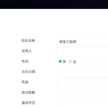
职位名称
应聘人
性别
男
女
出生日期
民族
政治面貌
最高学历