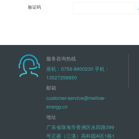
验证码
服务咨询热线
座机：0756-8800230 手机：
13527258850
邮箱
customer-service@mellow-
energy.cn
地址
广东省珠海市香洲区永田路399
号正菱（三溪）高科园A区1栋1